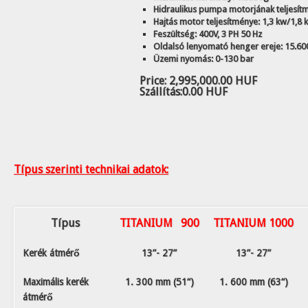
Hidraulikus pumpa motorjának teljesítm
Hajtás motor teljesítménye: 1,3 kw/1,8 
Feszültség: 400V, 3 PH 50 Hz
Oldalsó lenyomató henger ereje: 15.600
Üzemi nyomás: 0-130 bar
Price:
2,995,000.00 HUF
Szállítás:
0.00 HUF
Típus szerinti technikai adatok:
Típus
TITANIUM
900
TITANIUM 1000
Kerék átmérő
13”- 27”
13”- 27”
Maximális kerék
1. 300 mm (51“)
1. 600 mm (63“)
átmérő