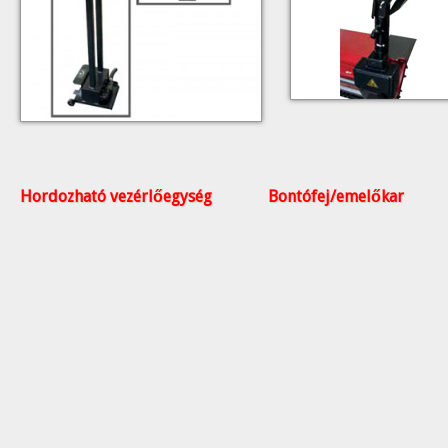
Hordozható vezérlőegység Bontófej/emelőkar