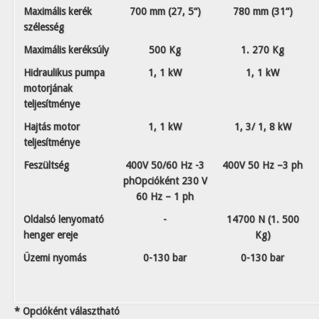
Maximális kerék
700 mm (27, 5“)
780 mm (31“)
szélesség
Maximális keréksúly
500 Kg
1. 270 Kg
Hidraulikus pumpa
1, 1 kW
1, 1 kW
motorjának
teljesítménye
Hajtás motor
1, 1 kW
1, 3/ 1, 8 kW
teljesítménye
Feszültség
400V 50/60 Hz
-3
400V 50 Hz
–3 ph
ph
Opcióként 230 V
60 Hz – 1 ph
Oldalsó lenyomató
-
14700 N (1. 500
henger ereje
Kg)
Üzemi nyomás
0-130 bar
0-130 bar
* Opcióként választható