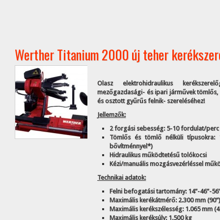
Werther Titanium 2000 új teher kerékszer
Olasz elektrohidraulikus kerékszere
mezőgazdasági- és ipari járművek tömlős, 
és osztott gyűrűs felnik- szereléséhez!
Jellemzők:
2 forgási sebesség: 5-10 fordulat/perc
Tömlős és tömlő nélküli típusokra:
bővítménnyel*)
Hidraulikus működtetésű tolókocsi
Kézi/manuális mozgásvezérléssel műk
Technikai adatok:
Felni befogatási tartomány: 14”-46”-56
Maximális kerékátmérő: 2.300 mm (90”
Maximális kerékszélesség: 1.065 mm (4
Maximális keréksúly: 1.500 kg