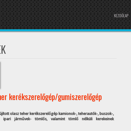
KEZDŐLAP
EK
her kerékszerelőgép/gumiszerelőgép
lújított olasz teher kerékszerelőgép kamionok-, teherautók-, buszok-,
ipari járművek- tömlős, valamint tömlő nélküli kerekeinek