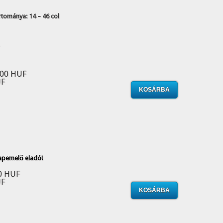
rtománya: 14 – 46 col
.00 HUF
UF
 lapemelő eladó!
0 HUF
UF