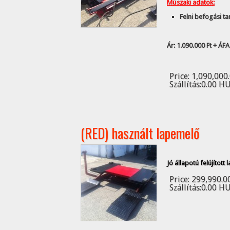
Műszaki adatok:
Felni befogási ta
Ár: 1.090.000 Ft + ÁFA
Price:
1,090,000
Szállítás:
0.00 H
(RED) használt lapemelő
Jó állapotú felújított
Price:
299,990.0
Szállítás:
0.00 H