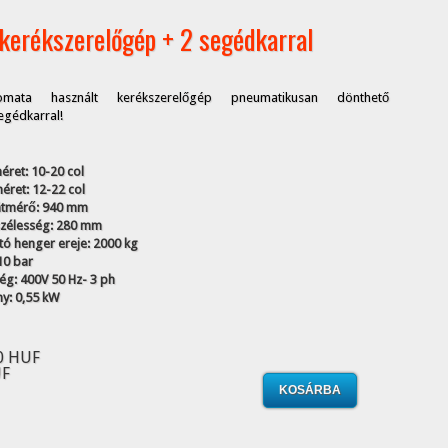
kerékszerelőgép + 2 segédkarral
mata használt kerékszerelőgép pneumatikusan dönthető
segédkarral!
éret: 10-20 col
éret: 12-22 col
átmérő: 940 mm
szélesség: 280 mm
ó henger ereje: 2000 kg
10 bar
ség: 400V 50 Hz- 3 ph
ny: 0,55 kW
0 HUF
UF