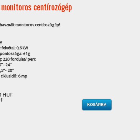
 monitoros centírozógép
 használt monitoros centírozógép!
V
 felvétel: 0,6 kW
 pontossága: ±1g
: 220 fordulat/ perc
0″- 24″
1,5″- 20″
 ciklusidő: 6 mp
0 HUF
UF