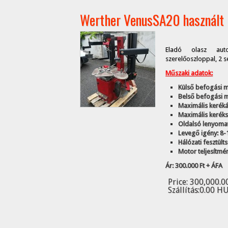
Werther VenusSA20 használt 
Eladó olasz auto
szerelőoszloppal, 2 
Műszaki adatok:
Külső befogási m
Belső befogási m
Maximális kerék
Maximális kerék
Oldalsó lenyomat
Levegő igény: 8-
Hálózati fesztült
Motor teljesítmé
Ár: 300.000 Ft + ÁFA
Price:
300,000.0
Szállítás:
0.00 H