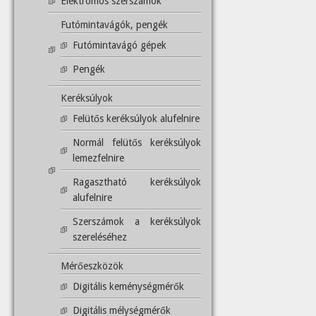
Elektromos szerszámok
Futómintavágók, pengék
Futómintavágó gépek
Pengék
Keréksúlyok
Felütős keréksúlyok alufelnire
Normál felütős keréksúlyok
lemezfelnire
Ragasztható keréksúlyok
alufelnire
Szerszámok a keréksúlyok
szereléséhez
Mérőeszközök
Digitális keménységmérők
Digitális mélységmérők