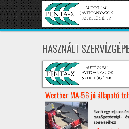
HASZNÁLT SZERVÍZGÉP
Werther MA-56 jó állapotú te
Eladó egy teljesen fe
mezőgazdasági- és 
szereléséhez!