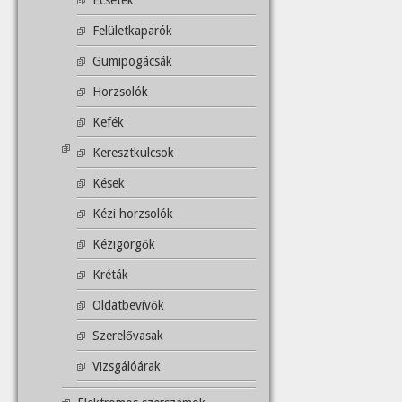
Ecsetek
Felületkaparók
Gumipogácsák
Horzsolók
Kefék
Keresztkulcsok
Kések
Kézi horzsolók
Kézigörgők
Kréták
Oldatbevívők
Szerelővasak
Vizsgálóárak