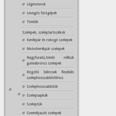
Légmotorok
Levegős fúrógépek
Tömlők
Szelepek, szeleptartozékok
Kerékpár és robogó szelepek
Motorkerékpár szelepek
Nagyfuratú,tömlő nélküli
gumiabroncs szelepek
Rögzítő bilincsek flexibilis
szelephosszabbítókhoz
Szelephosszabbítók
Szelepsapkák
Szeleptűk
Személyautó szelepek