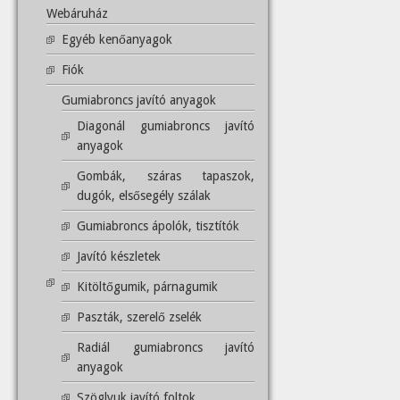
Webáruház
Egyéb kenőanyagok
Fiók
Gumiabroncs javító anyagok
Diagonál gumiabroncs javító
anyagok
Gombák, száras tapaszok,
dugók, elsősegély szálak
Gumiabroncs ápolók, tisztítók
Javító készletek
Kitöltőgumik, párnagumik
Paszták, szerelő zselék
Radiál gumiabroncs javító
anyagok
Szöglyuk javító foltok