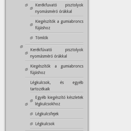
Kerékfuvató pisztolyok
nyomásmérő órákkal
Kiegészítők a gumiabroncs
fújáshoz
Tömlők
Kerékfúvató pisztolyok
nyomásmérő órákkal
Kiegészítők a gumiabroncs
fújáshoz
Légkulcsok, és egyéb
tartozékaik
Egyéb kiegészítő készletek
légkulcsokhoz
Légkulcsfejek
Légkulcsok