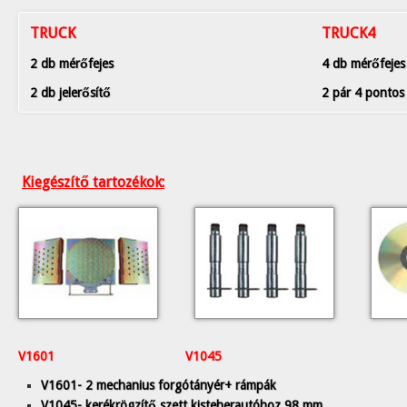
TRUCK
TRUCK4
2 db mérőfejes
4 db mérőfejes
2 db jelerősítő
2 pár 4 pontos 
Kiegészítő tartozékok:
V1601 V1045
V1601- 2 mechanius forgótányér+ rámpák
V1045- kerékrögzítő szett kisteherautóhoz 98 mm