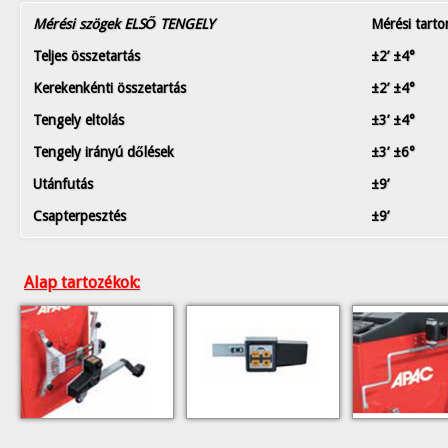
Mérési szögek ELSŐ TENGELY
Mérési tart
Teljes összetartás
±2’ ±4°
Kerekenkénti összetartás
±2’ ±4°
Tengely eltolás
±3’ ±4°
Tengely irányú dőlések
±3’ ±6°
Utánfutás
±9’
Csapterpesztés
±9’
Alap tartozékok: