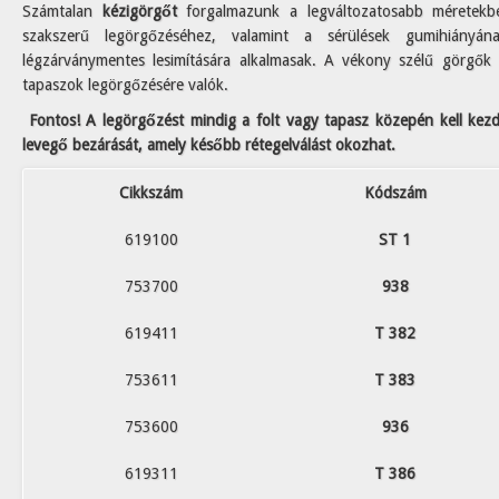
Számtalan
kézigörgőt
forgalmazunk a legváltozatosabb méretekb
szakszerű legörgőzéséhez, valamint a sérülések gumihiányán
légzárványmentes lesimítására alkalmasak. A vékony szélű görgők
tapaszok legörgőzésére valók.
Fontos! A legörgőzést mindig a folt vagy tapasz közepén kell kezde
levegő bezárását, amely később rétegelválást okozhat.
Cikkszám
Kódszám
619100
ST 1
753700
938
619411
T 382
753611
T 383
753600
936
619311
T 386