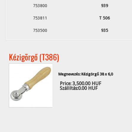
753800
939
753811
T 506
753500
935
Kézigörgő (T386)
Megnevezés: Kézigörgő 38 x 6,0
Price:
3,500.00 HUF
Szállítás:
0.00 HUF