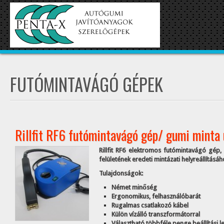
FUTÓMINTAVÁGÓ GÉPEK
Rillfit RF6 futómintavágó gép/ gumi minta
Rillfit RF6 elektromos futómintavágó gép
felületének eredeti mintázati helyreállításá
Tulajdonságok:
Német minőség
Ergonomikus, felhasználóbarát
Rugalmas csatlakozó kábel
Külön vízálló transzformátorral
Választható többféle penge beállítási 