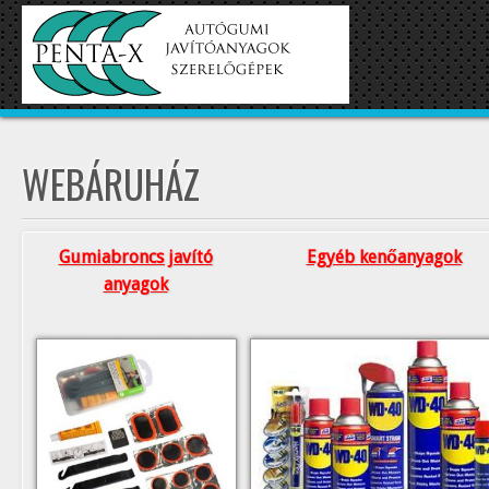
WEBÁRUHÁZ
Gumiabroncs javító
Egyéb kenőanyagok
anyagok