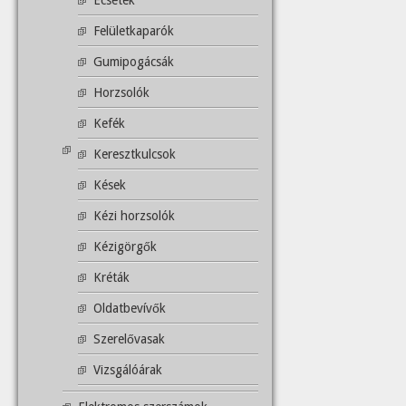
Ecsetek
Felületkaparók
Gumipogácsák
Horzsolók
Kefék
Keresztkulcsok
Kések
Kézi horzsolók
Kézigörgők
Kréták
Oldatbevívők
Szerelővasak
Vizsgálóárak