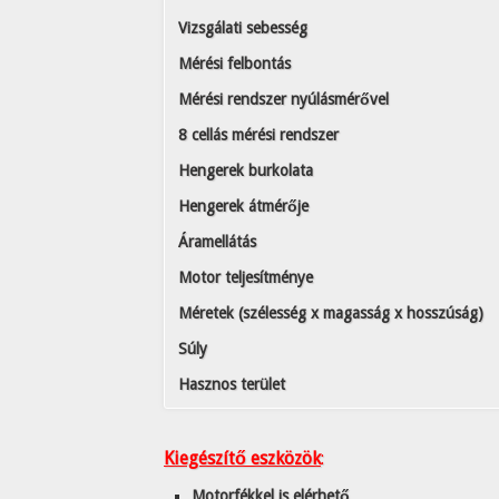
Vizsgálati sebesség
Mérési felbontás
Mérési rendszer nyúlásmérővel
8 cellás mérési rendszer
Hengerek burkolata
Hengerek átmérője
Áramellátás
Motor teljesítménye
Méretek (szélesség x magasság x hosszúság)
Súly
Hasznos terület
Kiegészítő eszközök
:
Motorfékkel is elérhető