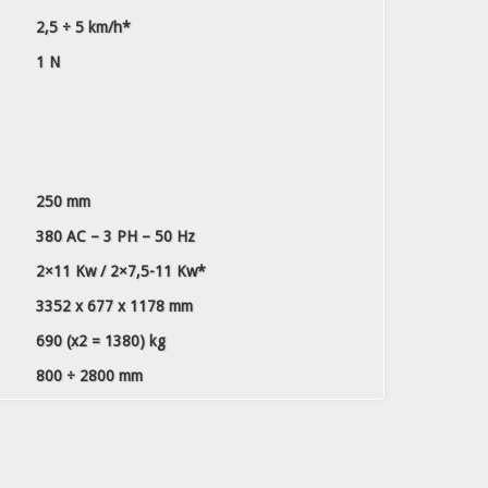
2,5 ÷ 5 km/h*
1 N
250 mm
380 AC – 3 PH – 50 Hz
2×11 Kw / 2×7,5-11 Kw*
3352 x 677 x 1178 mm
690 (x2 = 1380) kg
800 ÷ 2800 mm