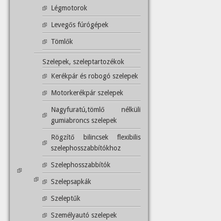
Légmotorok
Levegős fúrógépek
Tömlők
Szelepek, szeleptartozékok
Kerékpár és robogó szelepek
Motorkerékpár szelepek
Nagyfuratú,tömlő nélküli
gumiabroncs szelepek
Rögzítő bilincsek flexibilis
szelephosszabbítókhoz
Szelephosszabbítók
Szelepsapkák
Szeleptűk
Személyautó szelepek