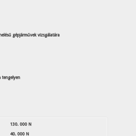
helésű gépjárművek vizsgálatára
n tengelyen
130. 000 N
40. 000 N