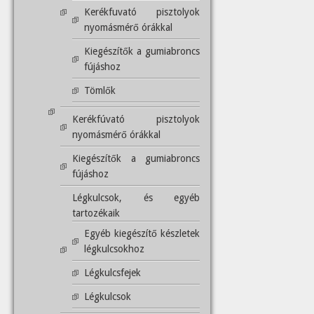
Kerékfuvató pisztolyok
nyomásmérő órákkal
Kiegészítők a gumiabroncs
fújáshoz
Tömlők
Kerékfúvató pisztolyok
nyomásmérő órákkal
Kiegészítők a gumiabroncs
fújáshoz
Légkulcsok, és egyéb
tartozékaik
Egyéb kiegészítő készletek
légkulcsokhoz
Légkulcsfejek
Légkulcsok