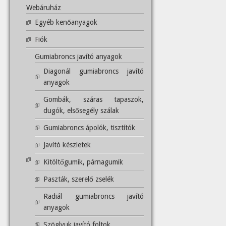
Webáruház
Egyéb kenőanyagok
Fiók
Gumiabroncs javító anyagok
Diagonál gumiabroncs javító
anyagok
Gombák, száras tapaszok,
dugók, elsősegély szálak
Gumiabroncs ápolók, tisztítók
Javító készletek
Kitöltőgumik, párnagumik
Paszták, szerelő zselék
Radiál gumiabroncs javító
anyagok
Szöglyuk javító foltok