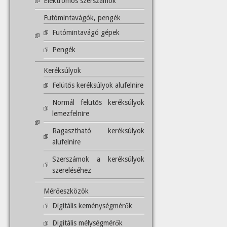
Elektromos szerszámok
Futómintavágók, pengék
Futómintavágó gépek
Pengék
Keréksúlyok
Felütős keréksúlyok alufelnire
Normál felütős keréksúlyok
lemezfelnire
Ragasztható keréksúlyok
alufelnire
Szerszámok a keréksúlyok
szereléséhez
Mérőeszközök
Digitális keménységmérők
Digitális mélységmérők