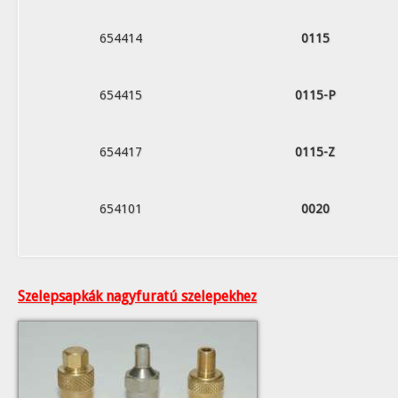
654414
0115
654415
0115-P
654417
0115-Z
654101
0020
Szelepsapkák nagyfuratú szelepekhez