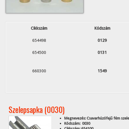
Cikkszám
Kódszám
654498
0129
654500
0131
660300
1549
Szelepsapka (0030)
Megnevezés: Csavarhúzófejű fém szel
Kódszám: 0030
Cikkszám: 654100